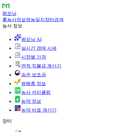
팜모닝
홈
농사정보
영농일지
장터
검색
농사 정보
팜모닝 AI
실시간 경매 시세
시장별 가격
면적 직불금 계산기
숨은 보조금
병해충 정보
농사 커리큘럼
농약 정보
농약 비료 계산기
장터