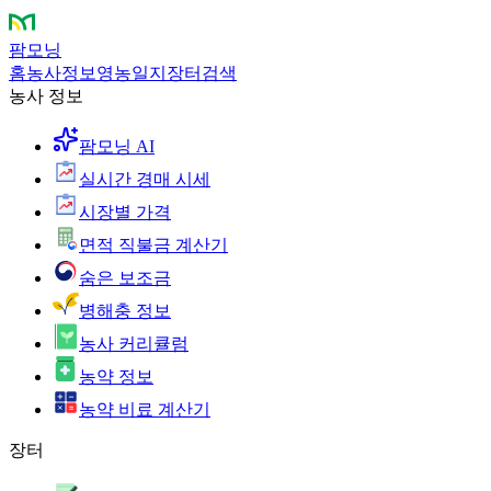
팜모닝
홈
농사정보
영농일지
장터
검색
농사 정보
팜모닝 AI
실시간 경매 시세
시장별 가격
면적 직불금 계산기
숨은 보조금
병해충 정보
농사 커리큘럼
농약 정보
농약 비료 계산기
장터