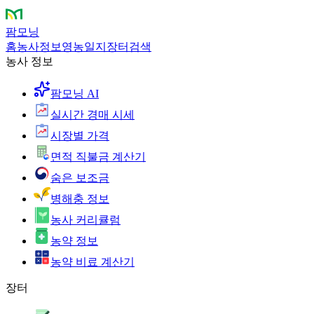
팜모닝
홈
농사정보
영농일지
장터
검색
농사 정보
팜모닝 AI
실시간 경매 시세
시장별 가격
면적 직불금 계산기
숨은 보조금
병해충 정보
농사 커리큘럼
농약 정보
농약 비료 계산기
장터