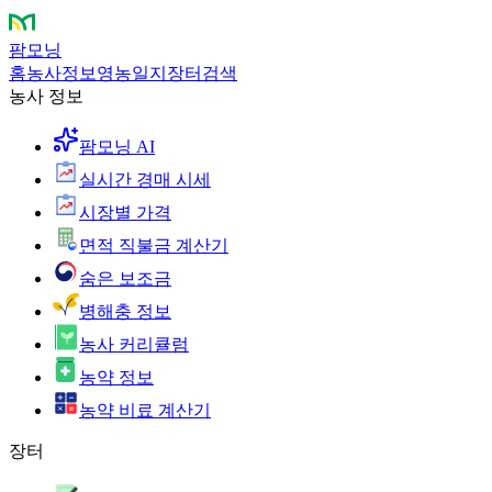
팜모닝
홈
농사정보
영농일지
장터
검색
농사 정보
팜모닝 AI
실시간 경매 시세
시장별 가격
면적 직불금 계산기
숨은 보조금
병해충 정보
농사 커리큘럼
농약 정보
농약 비료 계산기
장터