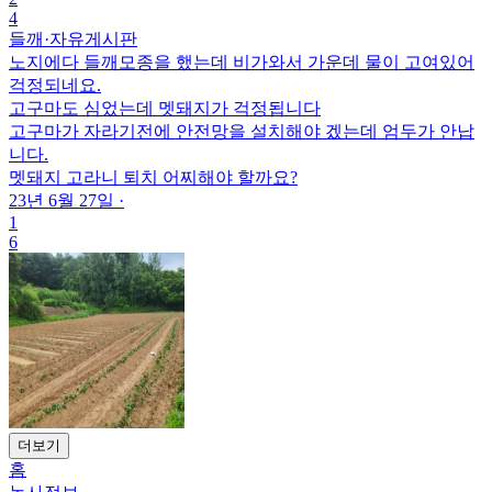
4
들깨
·
자유게시판
노지에다 들깨모종을 했는데 비가와서 가운데 물이 고여있어
걱정되네요.
고구마도 심었는데 멧돼지가 걱정됩니다
고구마가 자라기전에 안전망을 설치해야 겠는데 엄두가 안납
니다.
멧돼지 고라니 퇴치 어찌해야 할까요?
23년 6월 27일
·
1
6
더보기
홈