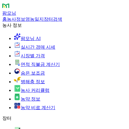
팜모닝
홈
농사정보
영농일지
장터
검색
농사 정보
팜모닝 AI
실시간 경매 시세
시장별 가격
면적 직불금 계산기
숨은 보조금
병해충 정보
농사 커리큘럼
농약 정보
농약 비료 계산기
장터