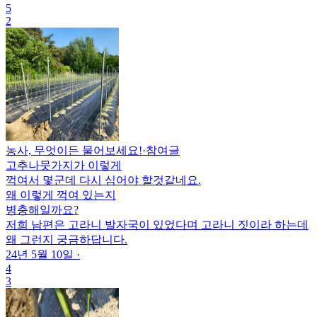
5
2
농사, 무엇이든 물어보세요!
·
참여글
고추나뭇가지가 이렇게
꺽여서 몇군데 다시 심어야 할것같네요.
왜 이렇게 꺽여 있는지
병충해일까요?
저희 남편은 고라니 발자국이 있었다며 고라니 짓이라 하는데
왜 그런지 궁금하답니다.
24년 5월 10일
·
4
3