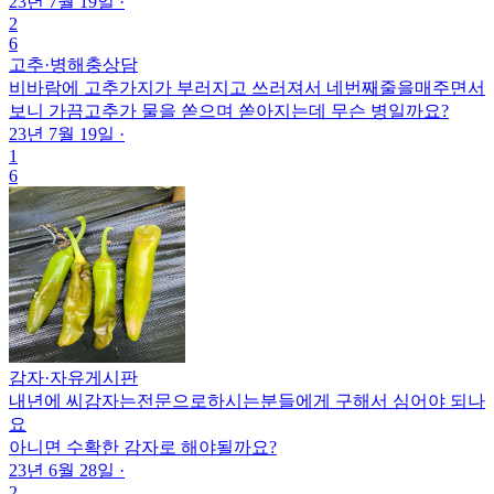
23년 7월 19일
·
2
6
고추
·
병해충상담
비바람에 고추가지가 부러지고 쓰러져서 네번째줄을매주면서
보니 가끔고추가 물을 쏟으며 쏟아지는데 무슨 병일까요?
23년 7월 19일
·
1
6
감자
·
자유게시판
내년에 씨감자는전문으로하시는분들에게 구해서 심어야 되나
요
아니면 수확한 감자로 해야될까요?
23년 6월 28일
·
2