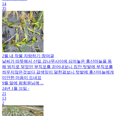
14
35
2월 내 작물 자랑하기
·
참여글
날씨가 따뜻해서 산밑 감나무사이에 심어놓은 홍산마늘을 동
해 방지로 덮었던 부직포를 걷어내보니 집안 텃밭에 부직포를
씌우지않은것보다 갈색잎이 덜한걸보니 텃밭에 홍산마늘에게
미안한 마음이 드네요
9월 말에 팜회원님께 ...
24년 1월 31일
·
21
13
2