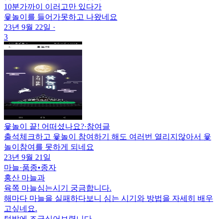
10분가까이 이러고만 있다가
윷놀이를 들어가못하고 나왔네요
23년 9월 22일
·
3
윷놀이 끝! 어떠셨나요?
·
참여글
출석체크하고 윷놀이 참여하기 해도 여러번 열리지않아서 윷
놀이참여를 못하게 되네요
23년 9월 21일
마늘
·
품종•종자
홍산 마늘과
육쪽 마늘심는시기 궁금합니다.
해마다 마늘을 실패하다보니 심는 시기와 방법을 자세히 배우
고싶네요.
텃밭에 조금심어보렵니다