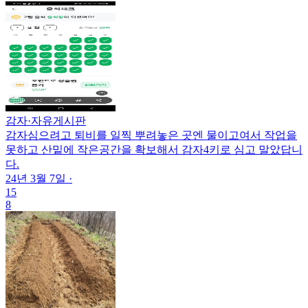
감자
·
자유게시판
감자심으려고 퇴비를 일찍 뿌려놓은 곳엔 물이고여서 작업을
못하고 산밑에 작은공간을 확보해서 감자4키로 심고 말았답니
다.
24년 3월 7일
·
15
8