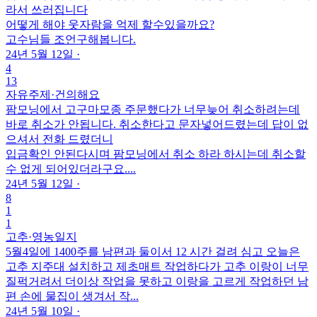
라서 쓰러집니다
어떻게 해야 웃자람을 억제 할수있을까요?
고수님들 조언구해봅니다.
24년 5월 12일
·
4
13
자유주제
·
건의해요
팜모닝에서 고구마모종 주문했다가 너무늦어 취소하려는데
바로 취소가 안됩니다. 취소한다고 문자넣어드렸는데 답이 없
으셔서 전화 드렸더니
입금확인 안된다시며 팜모닝에서 취소 하라 하시는데 취소할
수 없게 되어있더라구요....
24년 5월 12일
·
8
1
1
고추
·
영농일지
5월4일에 1400주를 남편과 둘이서 12 시간 걸려 심고 오늘은
고추 지주대 설치하고 제초매트 작업하다가 고추 이랑이 너무
질퍽거려서 더이상 작업을 못하고 이랑을 고르게 작업하던 남
편 손에 물집이 생겨서 작...
24년 5월 10일
·