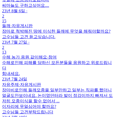
씨마늘도 구하고싶어요....
23년 8월 6일
·
2
15
들깨
·
자유게시판
장마로 척박해진 땅에 이식한 들깨에 무엇을 해줘야할까요?
고수님들 고견 듣고싶습니다.
23년 7월 27일
·
2
13
수해 농가 응원 같이해요
·
참여
수해로인해 피해를 당하신 모든분들을 응원하고 위로드립니
다
힘내세요.
23년 7월 24일
자유주제
·
자유게시판
장마비로인해 들깨모종을 일부만하고 일부는 직파를 했더니
얼굴도안보이네요. 논이였던터라 발이 정강이까지 빠져서 도
저히 모종이식을 할수 없어서 ...
이자리에 무얼심어야 할까요?
고수님들 고견부탁드립니다