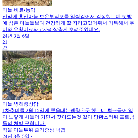
마늘
·
비료•농약
산밑에 홍산마늘 보온부직포를 일찍걷어서 걱정했는데 텃밭
에 심은 마늘들보다 건강하게 잘 자라고있어줘서 기특해서 추
비와 유황비료와고자리살충제 뿌려주었네요.
24년 3월 6일
·
21
23
마늘
·
병해충상담
1차추비를 2월 15일에 했을때는괞챦은듯 했는데 최근들어 잎
이 노랗게 시들어 가면서 잦아드는것 같아 당황스러워 프로님
들의 처방 구합니다.
작물
마늘
부위
줄기
증상
낙엽
24년 3월 5일
·