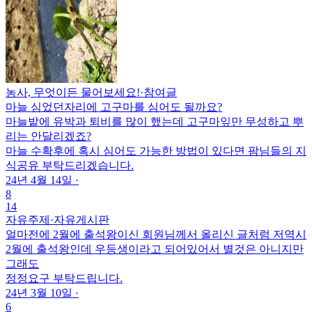
농사, 무엇이든 물어보세요!
·
참여글
마늘 심었던자리에 고구마를 심어도 될까요?
마늘밭에 유박과 퇴비를 많이 했는데 고구마잎만 무성하고 뿌
리는 안달리겠죠?
마늘 수확후에 혹시 심어도 가능한 방법이 있다면 팜님들의 지
식공유 부탁드리겠습니다.
24년 4월 14일
·
8
14
자유주제
·
자유게시판
얼마전에 2월에 출석왕이신 회원님께서 올리신 글처럼 저역시
2월에 출석왕인데 우등생이라고 되어있어서 별것은 아니지만
그래도
정정요구 부탁드립니다.
24년 3월 10일
·
6