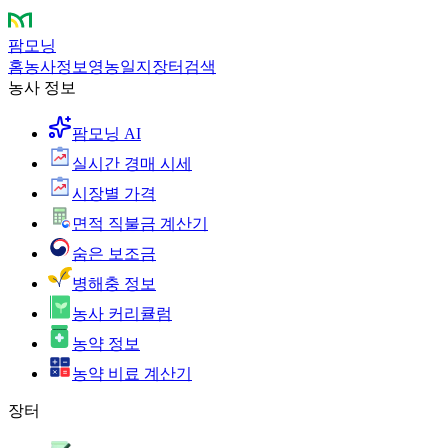
팜모닝
홈
농사정보
영농일지
장터
검색
농사 정보
팜모닝 AI
실시간 경매 시세
시장별 가격
면적 직불금 계산기
숨은 보조금
병해충 정보
농사 커리큘럼
농약 정보
농약 비료 계산기
장터