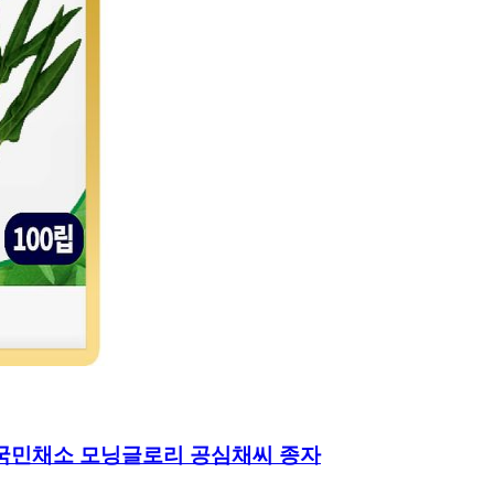
아 국민채소 모닝글로리 공심채씨 종자