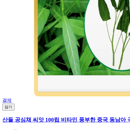
결제
담기
산들 공심채 씨앗 100립 비타민 풍부한 중국 동남