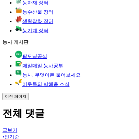
농자재 장터
농수산물 장터
생활잡화 장터
농기계 장터
농사 게시판
팜모닝공식
매일매일 농사공부
농사, 무엇이든 물어보세요
이웃들의 병해충 소식
이전 페이지
전체 댓글
글보기
•
인기순