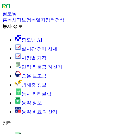
팜모닝
홈
농사정보
영농일지
장터
검색
농사 정보
팜모닝 AI
실시간 경매 시세
시장별 가격
면적 직불금 계산기
숨은 보조금
병해충 정보
농사 커리큘럼
농약 정보
농약 비료 계산기
장터