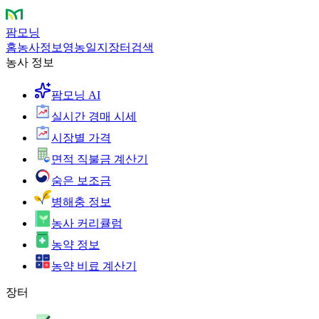
팜모닝
홈
농사정보
영농일지
장터
검색
농사 정보
팜모닝 AI
실시간 경매 시세
시장별 가격
면적 직불금 계산기
숨은 보조금
병해충 정보
농사 커리큘럼
농약 정보
농약 비료 계산기
장터