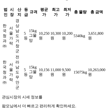
법
시
산
등
평균
최고
최저
규격
총 물량
총 금액
인
장
지
급
가
가
가
경
한
상
서
국
남
15kg
울
5
10,250
10,300
10,200
3,651,800
그물
청
도
5340kg
등
원
원
원
원
가
망
과
거
락
㈜
창
군
전
한
라
서
국
남
15kg
울
5
10,156
11,000
9,500
10,263,000
그물
청
도
15075kg
등
원
원
원
원
가
망
과
무
락
㈜
안
군
관심시장의 시세 정보를
팜모닝
에서 더 빠르고 편리하게 확인하세요.