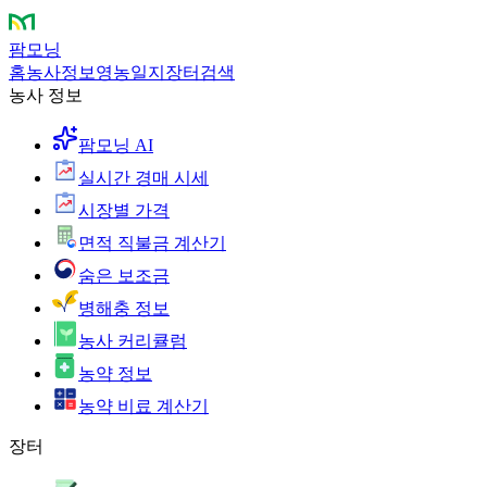
팜모닝
홈
농사정보
영농일지
장터
검색
농사 정보
팜모닝 AI
실시간 경매 시세
시장별 가격
면적 직불금 계산기
숨은 보조금
병해충 정보
농사 커리큘럼
농약 정보
농약 비료 계산기
장터